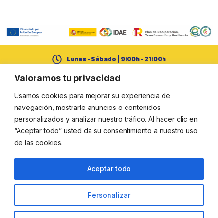
Lunes - Sábado | 9:00h - 21:00h
Valoramos tu privacidad
+34 950 21 14 65
Usamos cookies para mejorar su experiencia de
cerural@dipalme.org
navegación, mostrarle anuncios o contenidos
personalizados y analizar nuestro tráfico. Al hacer clic en
“Aceptar todo” usted da su consentimiento a nuestro uso
de las cookies.
Aviso legal
Política de cookies
Política de privacidad
Aceptar todo
Resuelve tus dudas aquí
Personalizar
Proyecto financiado por la Unión Europea – NextGenerationEU en el
marco del Plan de Recuperación, Transformación y Resiliencia.
© Diputación Provincial de Almería — Oficina de Transformación Comunitaria (OTC