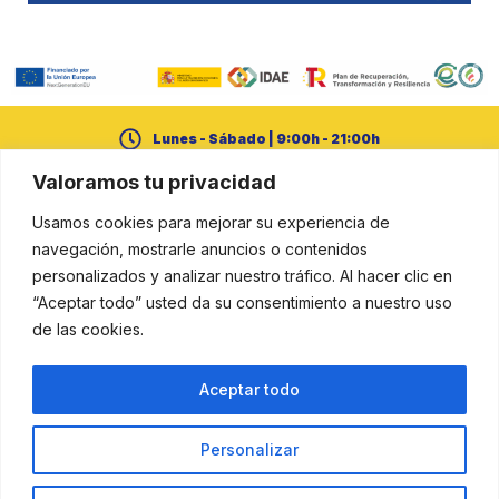
Lunes - Sábado | 9:00h - 21:00h
Valoramos tu privacidad
+34 950 21 14 65
Usamos cookies para mejorar su experiencia de
cerural@dipalme.org
navegación, mostrarle anuncios o contenidos
personalizados y analizar nuestro tráfico. Al hacer clic en
“Aceptar todo” usted da su consentimiento a nuestro uso
de las cookies.
Aviso legal
Política de cookies
Política de privacidad
Aceptar todo
Resuelve tus dudas aquí
Personalizar
Proyecto financiado por la Unión Europea – NextGenerationEU en el
marco del Plan de Recuperación, Transformación y Resiliencia.