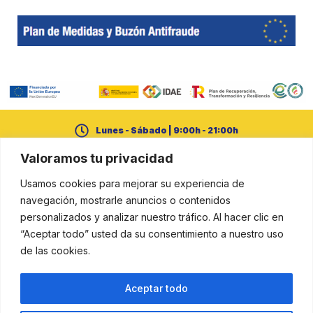
Lunes - Sábado | 9:00h - 21:00h
Valoramos tu privacidad
+34 950 21 14 65
Usamos cookies para mejorar su experiencia de
cerural@dipalme.org
navegación, mostrarle anuncios o contenidos
personalizados y analizar nuestro tráfico. Al hacer clic en
“Aceptar todo” usted da su consentimiento a nuestro uso
de las cookies.
Aviso legal
Política de cookies
Política de privacidad
Aceptar todo