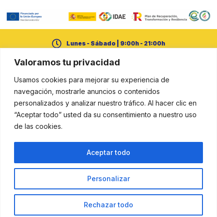
Lunes - Sábado | 9:00h - 21:00h
Valoramos tu privacidad
+34 950 21 14 65
Usamos cookies para mejorar su experiencia de
cerural@dipalme.org
navegación, mostrarle anuncios o contenidos
personalizados y analizar nuestro tráfico. Al hacer clic en
“Aceptar todo” usted da su consentimiento a nuestro uso
de las cookies.
Aviso legal
Política de cookies
Política de privacidad
Aceptar todo
Resuelve tus dudas aquí
Personalizar
Proyecto financiado por la Unión Europea – NextGenerationEU en el
marco del Plan de Recuperación, Transformación y Resiliencia.
© Diputación Provincial de Almería — Oficina de Transformación Comunitaria (OTC
Rechazar todo
Almería). Todos los derechos reservados.