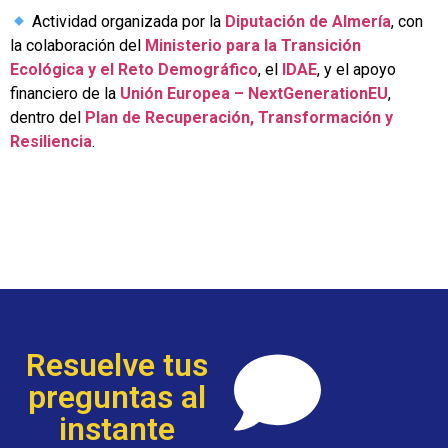
Actividad organizada por la
Diputación de Almería
, con
la colaboración del
Ministerio para la Transición
Ecológica y el Reto Demográfico
, el
IDAE
, y el apoyo
financiero de la
Unión Europea – NextGenerationEU
,
dentro del
Plan de Recuperación, Transformación y
Resiliencia
.
Resuelve tus
preguntas al
instante